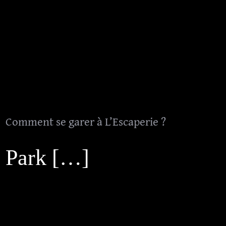
La Mafia sous les projecteurs
FAQ
Evénements Particuliers
Comment se garer à L’Escaperie ?
Politique de confidentialité
Evénements Professionnels
CGV
Bons Cadeaux
Comment se garer à L’Escaperie ?
Mentions Légales
Park […]