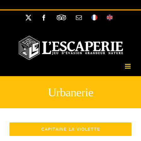
Passer
//
au
X
Facebook
Tripadvisor
Email
Français
English
contenu
Urbanerie
CAPITAINE LA VIOLETTE