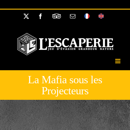
Passer
//
au
X
Facebook
Tripadvisor
Email
Français
English
contenu
La Mafia sous les
Projecteurs