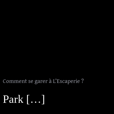
Réservation
L’Alchimiste et les Mystères du Temps
Tarifs
La Mafia sous les projecteurs
FAQ
Evénements Particuliers
Comment se garer à L’Escaperie ?
Politique de confidentialité
Evénements Professionnels
CGV
Bons Cadeaux
Comment se garer à L’Escaperie ?
Mentions Légales
Park […]