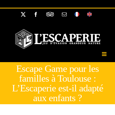
Passer
//
au
X
Facebook
Tripadvisor
Email
Français
English
contenu
Escape Game pour les
familles à Toulouse :
L’Escaperie est-il adapté
aux enfants ?